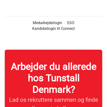
Medarbejderlogin
·
SSO
Kandidatlogin til Connect
Arbejder du allerede
hos Tunstall
Denmark?
Lad os rekruttere sammen og finde